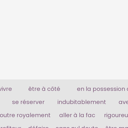
vivre
être à côté
en la possession
se réserver
indubitablement
av
foutre royalement
aller à la fac
rigoureu