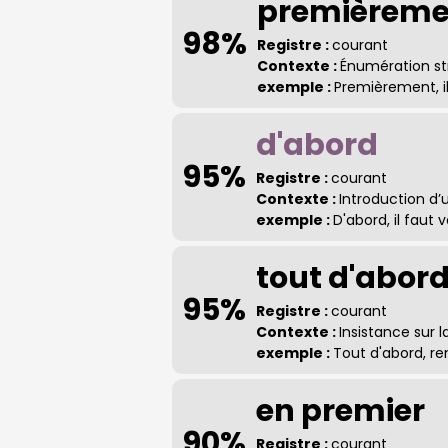
premièreme
98%
Registre :
courant
Contexte :
Énumération st
exemple :
Premièrement, il
d'abord
95%
Registre :
courant
Contexte :
Introduction d
exemple :
D'abord, il faut 
tout d'abor
95%
Registre :
courant
Contexte :
Insistance sur 
exemple :
Tout d'abord, re
en premier
90%
Registre :
courant