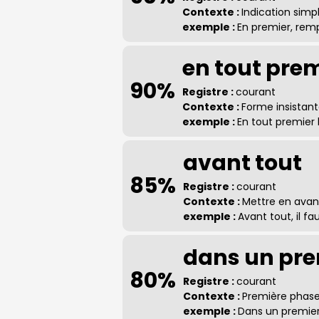
Contexte :
Indication simp
exemple :
En premier, remp
en tout prem
90%
Registre :
courant
Contexte :
Forme insistant
exemple :
En tout premier 
avant tout
85%
Registre :
courant
Contexte :
Mettre en avant
exemple :
Avant tout, il fa
dans un pr
80%
Registre :
courant
Contexte :
Première phase
exemple :
Dans un premier