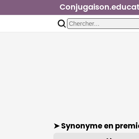
Conjugaison.educat
➤ Synonyme
en premie