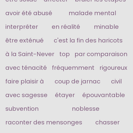
avoir été abusé
malade mental
interpréter
en réalité
minable
être exténué
c'est la fin des haricots
à la Saint-Never
top
par comparaison
avec ténacité
fréquemment
rigoureux
faire plaisir à
coup de jarnac
civil
avec sagesse
étayer
épouvantable
subvention
noblesse
raconter des mensonges
chasser