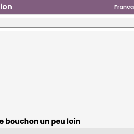
ion
Franca
le bouchon un peu loin