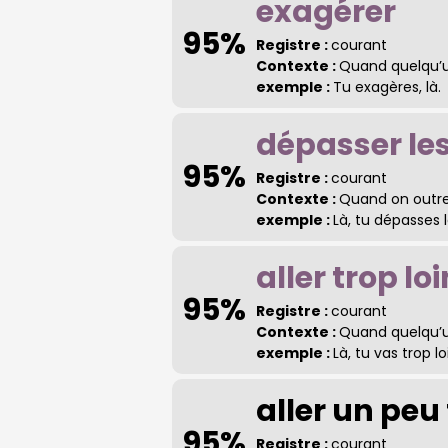
exagérer
95%
Registre :
courant
Contexte :
Quand quelqu’un
exemple :
Tu exagères, là.
dépasser le
95%
Registre :
courant
Contexte :
Quand on outrep
exemple :
Là, tu dépasses 
aller trop loi
95%
Registre :
courant
Contexte :
Quand quelqu’u
exemple :
Là, tu vas trop lo
aller un peu 
95%
Registre :
courant