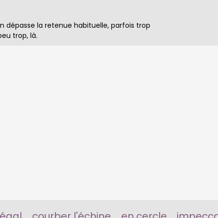
 dépasse la retenue habituelle, parfois trop
eu trop, là.
régal
courber l'échine
en cercle
impecc