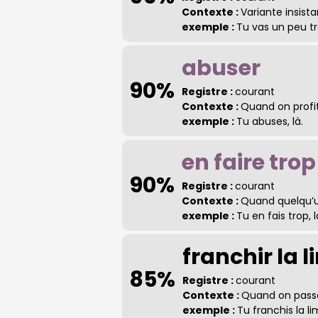
Contexte :
Variante insist
exemple :
Tu vas un peu tro
abuser
90%
Registre :
courant
Contexte :
Quand on profit
exemple :
Tu abuses, là.
en faire trop
90%
Registre :
courant
Contexte :
Quand quelqu’
exemple :
Tu en fais trop, l
franchir la l
85%
Registre :
courant
Contexte :
Quand on passe
exemple :
Tu franchis la lim