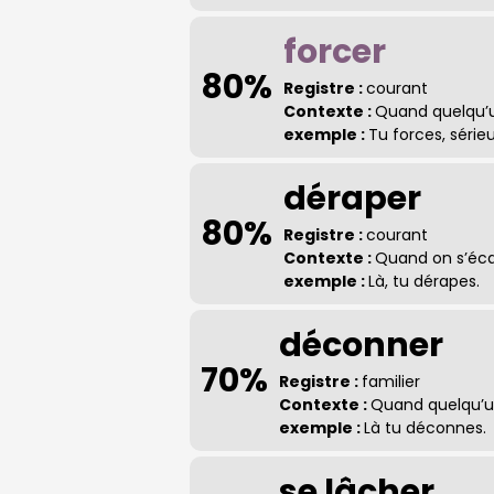
forcer
80%
Registre :
courant
Contexte :
Quand quelqu’u
exemple :
Tu forces, sérieu
déraper
80%
Registre :
courant
Contexte :
Quand on s’écar
exemple :
Là, tu dérapes.
déconner
70%
Registre :
familier
Contexte :
Quand quelqu’u
exemple :
Là tu déconnes.
se lâcher