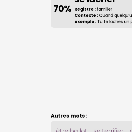
70%
Registre :
familier
Contexte :
Quand quelqu’un
exemple :
Tu te lâches un p
Autres mots :
être ballot
se terrifier