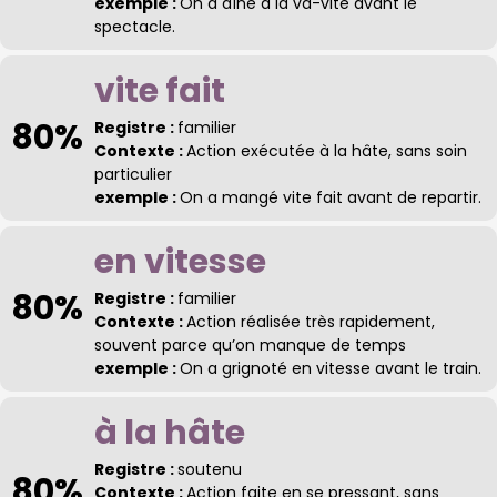
exemple :
On a dîné à la va-vite avant le
spectacle.
vite fait
80%
Registre :
familier
Contexte :
Action exécutée à la hâte, sans soin
particulier
exemple :
On a mangé vite fait avant de repartir.
en vitesse
80%
Registre :
familier
Contexte :
Action réalisée très rapidement,
souvent parce qu’on manque de temps
exemple :
On a grignoté en vitesse avant le train.
à la hâte
Registre :
soutenu
80%
Contexte :
Action faite en se pressant, sans