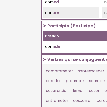
com
ed
n
com
an
n
➤ Participio (Participe)
Pasado
com
ido
➤ Verbes qui se conjuguen
comprometer
sobreexceder
ofender
prometer
someter
desprender
lamer
coser
e
entremeter
descorrer
carc