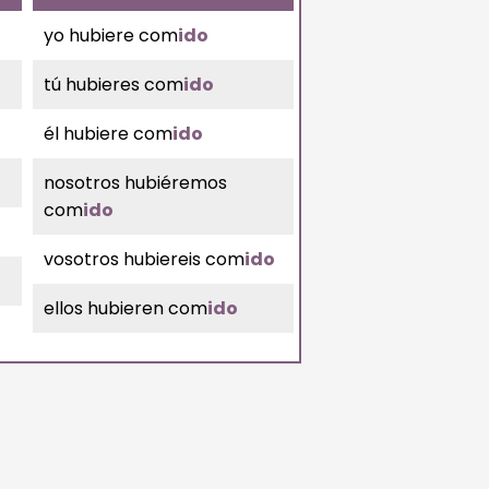
yo hubiere com
ido
tú hubieres com
ido
él hubiere com
ido
nosotros hubiéremos
com
ido
vosotros hubiereis com
ido
ellos hubieren com
ido