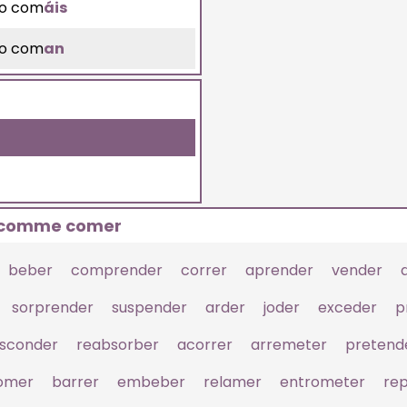
o com
áis
o com
an
t comme comer
beber
comprender
correr
aprender
vender
sorprender
suspender
arder
joder
exceder
p
sconder
reabsorber
acorrer
arremeter
pretend
omer
barrer
embeber
relamer
entrometer
rep