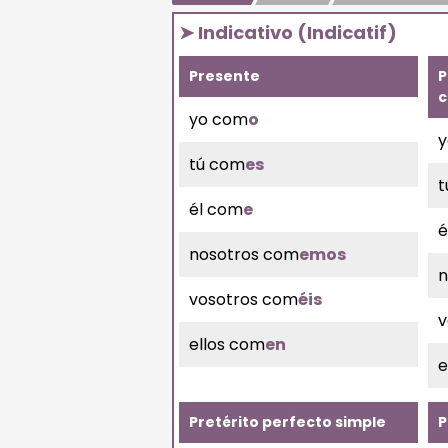
➤ Indicativo (Indicatif)
Presente
P
c
yo com
o
y
tú com
es
t
él com
e
é
nosotros com
emos
n
vosotros com
éis
v
ellos com
en
e
Pretérito perfecto simple
P