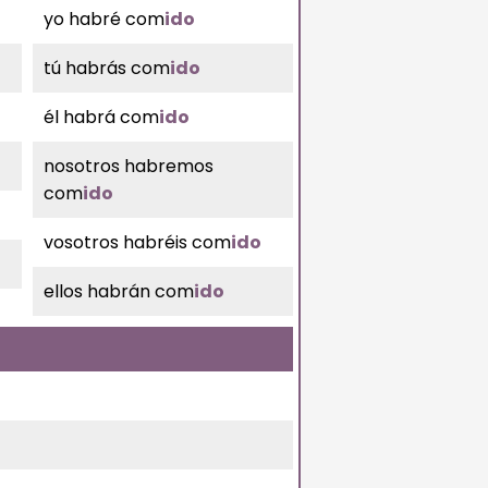
yo habré com
ido
tú habrás com
ido
él habrá com
ido
nosotros habremos
com
ido
vosotros habréis com
ido
ellos habrán com
ido