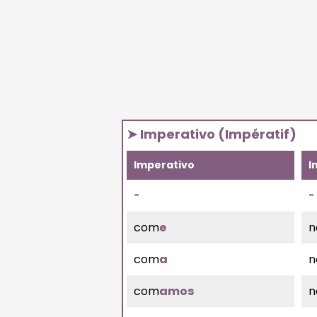
➤ Imperativo (Impératif)
Imperativo
I
-
-
com
e
n
com
a
n
com
amos
n