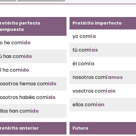
retérito perfecto
Pretérito imperfecto
ompuesto
yo com
ía
o he com
ido
tú com
ías
ú has com
ido
él com
ía
l ha com
ido
nosotros com
íamos
osotros hemos com
ido
vosotros com
íais
osotros habéis com
ido
ellos com
ían
llos han com
ido
retérito anterior
Futuro