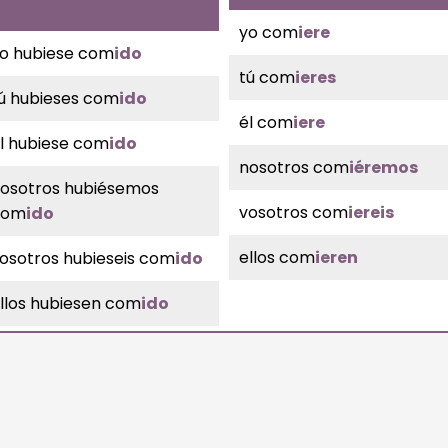
yo com
iere
o hubiese com
ido
tú com
ieres
ú hubieses com
ido
él com
iere
l hubiese com
ido
nosotros com
iéremos
osotros hubiésemos
vosotros com
iereis
com
ido
ellos com
ieren
osotros hubieseis com
ido
llos hubiesen com
ido