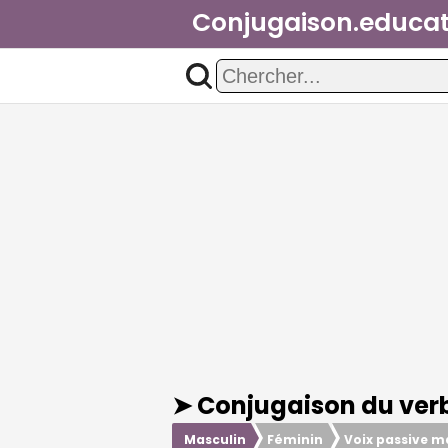
Conjugaison.educat
➤ Conjugaison du ver
Masculin
Féminin
Voix passive m