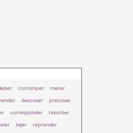
deber
corromper
meter
render
descoser
precaver
er
corresponder
resorber
eler
tejer
reprender