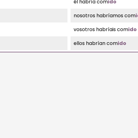
él habría com
ido
nosotros habríamos com
vosotros habríais com
ido
ellos habrían com
ido