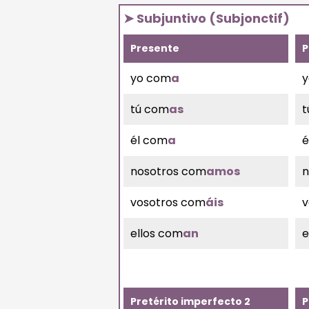
➤ Subjuntivo (Subjonctif)
Presente
P
yo com
a
y
tú com
as
t
él com
a
é
nosotros com
amos
n
vosotros com
áis
v
ellos com
an
e
Pretérito imperfecto 2
P