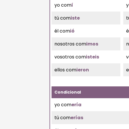
yo com
í
y
tú com
iste
t
él com
ió
é
nosotros com
imos
n
vosotros com
isteis
v
ellos com
ieron
e
Condicional
yo com
ería
tú com
erías