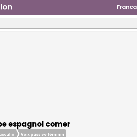
ion
Franca
be espagnol
comer
asculin
Voix passive féminin