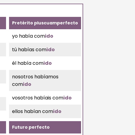
Pretérito pluscuamperfecto
yo había com
ido
tú habías com
ido
él había com
ido
nosotros habíamos
com
ido
vosotros habíais com
ido
ellos habían com
ido
Futuro perfecto