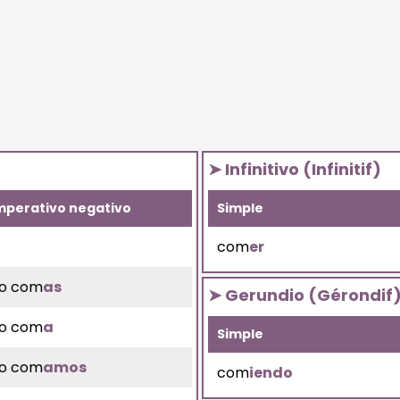
➤ Infinitivo (Infinitif)
mperativo negativo
Simple
com
er
o com
as
➤ Gerundio (Gérondif
o com
a
Simple
o com
amos
com
iendo