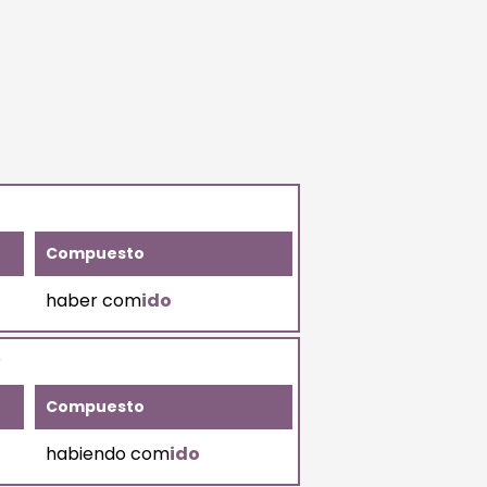
Compuesto
haber com
ido
)
Compuesto
habiendo com
ido