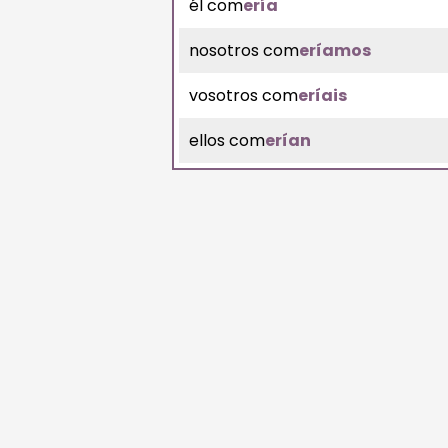
él com
ería
nosotros com
eríamos
vosotros com
eríais
ellos com
erían