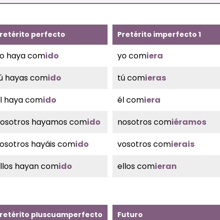
retérito perfecto
Pretérito imperfecto 1
o haya com
ido
yo com
iera
ú hayas com
ido
tú com
ieras
l haya com
ido
él com
iera
osotros hayamos com
ido
nosotros com
iéramos
osotros hayáis com
ido
vosotros com
ierais
llos hayan com
ido
ellos com
ieran
retérito pluscuamperfecto
Futuro