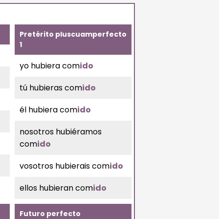
Pretérito pluscuamperfecto
1
yo hubiera com
ido
tú hubieras com
ido
él hubiera com
ido
nosotros hubiéramos
com
ido
vosotros hubierais com
ido
ellos hubieran com
ido
Futuro perfecto