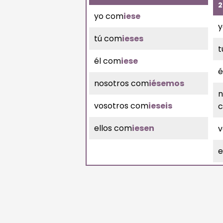
2
yo com
iese
y
tú com
ieses
t
él com
iese
é
nosotros com
iésemos
n
vosotros com
ieseis
ellos com
iesen
v
e