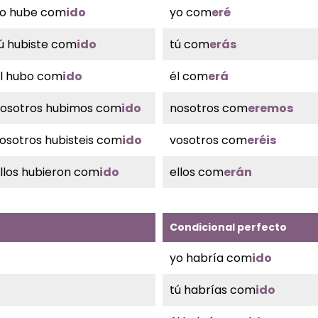
o hube com
ido
yo com
eré
ú hubiste com
ido
tú com
erás
l hubo com
ido
él com
erá
osotros hubimos com
ido
nosotros com
eremos
osotros hubisteis com
ido
vosotros com
eréis
llos hubieron com
ido
ellos com
erán
Condicional perfecto
yo habría com
ido
tú habrías com
ido