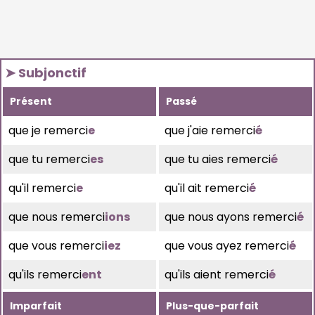
➤ Subjonctif
Présent
Passé
que je remerci
e
que j'aie remerci
é
que tu remerci
es
que tu aies remerci
é
qu'il remerci
e
qu'il ait remerci
é
que nous remerci
ions
que nous ayons remerci
é
que vous remerci
iez
que vous ayez remerci
é
qu'ils remerci
ent
qu'ils aient remerci
é
Imparfait
Plus-que-parfait