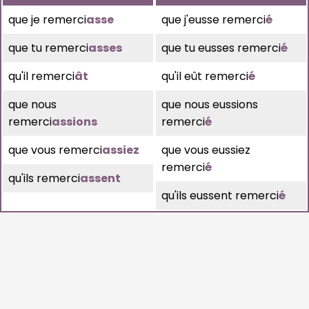
que je remerci
asse
que j'eusse remerci
é
que tu remerci
asses
que tu eusses remerci
é
qu'il remerci
ât
qu'il eût remerci
é
que nous
que nous eussions
remerci
assions
remerci
é
que vous remerci
assiez
que vous eussiez
remerci
é
qu'ils remerci
assent
qu'ils eussent remerci
é