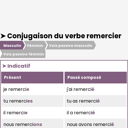
➤ Conjugaison du verbe
remercier
Masculin
Féminin
Voix passive masculin
Voix passive féminin
➤ Indicatif
Présent
Passé composé
je remerci
e
j'ai remerci
é
tu remerci
es
tu as remerci
é
il remerci
e
il a remerci
é
nous remerci
ons
nous avons remerci
é