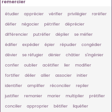
remercier
étudier
apprécier
vérifier
privilégier
raréfier
défier
négocier
pétrifier
déprécier
différencier
putréfier
déplier
se méfier
édifier
expédier
épier
répudier
congédier
dévier
se réfugier
dénier
châtier
s'ingénier
confier
oublier
acétifier
lier
modifier
fortifier
délier
allier
associer
initier
identifier
amplifier
réconcilier
replier
justifier
remanier
marier
multiplier
prétifier
concilier
approprier
bêtifier
liquéfier