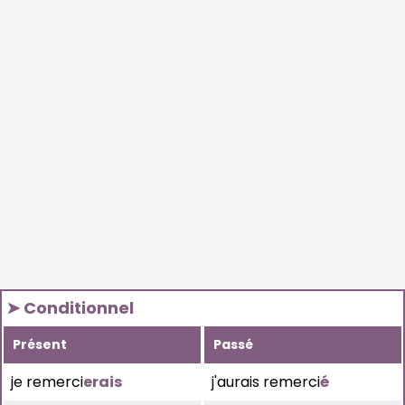
➤ Conditionnel
Présent
Passé
je remerci
erais
j'aurais remerci
é