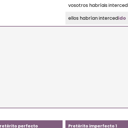
vosotros habríais interced
ellos habrían interced
ido
retérito perfecto
Pretérito imperfecto 1