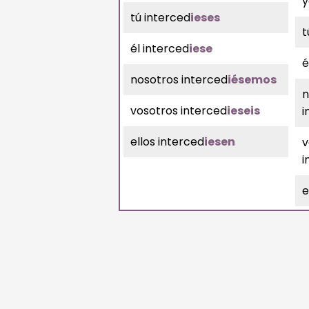
y
tú interced
ieses
t
él interced
iese
é
nosotros interced
iésemos
n
vosotros interced
ieseis
i
ellos interced
iesen
v
i
e