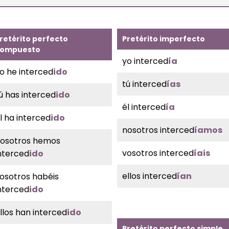
retérito perfecto
Pretérito imperfecto
ompuesto
yo interced
ía
o he interced
ido
tú interced
ías
ú has interced
ido
él interced
ía
l ha interced
ido
nosotros interced
íamos
osotros hemos
vosotros interced
íais
nterced
ido
ellos interced
ían
osotros habéis
nterced
ido
llos han interced
ido
Pretérito perfecto simple