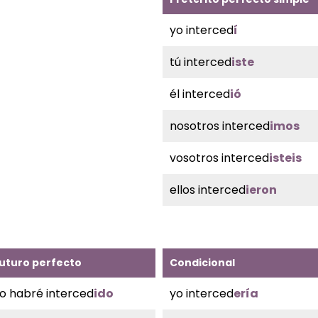
yo interced
í
tú interced
iste
él interced
ió
nosotros interced
imos
vosotros interced
isteis
ellos interced
ieron
uturo perfecto
Condicional
o habré interced
ido
yo interced
ería