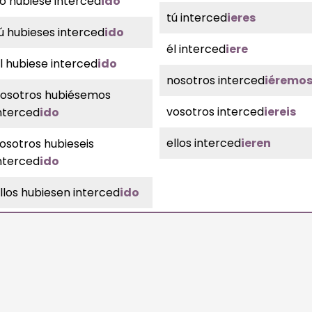
o hubiese interced
ido
tú interced
ieres
ú hubieses interced
ido
él interced
iere
l hubiese interced
ido
nosotros interced
iéremo
osotros hubiésemos
vosotros interced
iereis
nterced
ido
ellos interced
ieren
osotros hubieseis
nterced
ido
llos hubiesen interced
ido