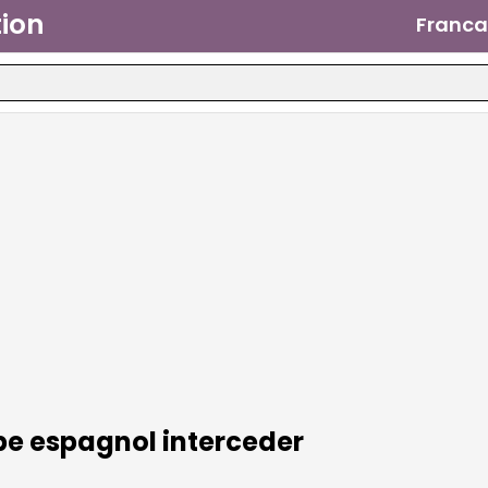
ion
Franca
be espagnol
interceder