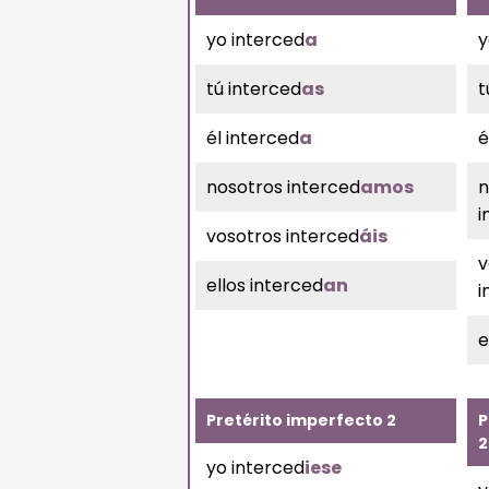
yo interced
a
y
tú interced
as
t
él interced
a
é
nosotros interced
amos
n
i
vosotros interced
áis
v
ellos interced
an
i
e
Pretérito imperfecto 2
P
2
yo interced
iese