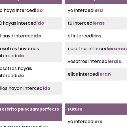
o haya interced
ido
yo interced
iera
ú hayas interced
ido
tú interced
ieras
l haya interced
ido
él interced
iera
osotros hayamos
nosotros interced
iéramo
nterced
ido
vosotros interced
ierais
osotros hayáis
ellos interced
ieran
nterced
ido
llos hayan interced
ido
retérito pluscuamperfecto
Futuro
yo interced
iere