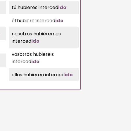
tú hubieres interced
ido
él hubiere interced
ido
s
nosotros hubiéremos
interced
ido
vosotros hubiereis
interced
ido
ellos hubieren interced
ido