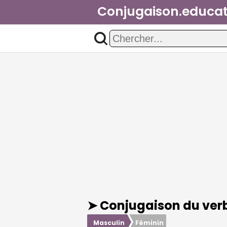
Conjugaison.educat
➤ Conjugaison du ver
Masculin
Féminin