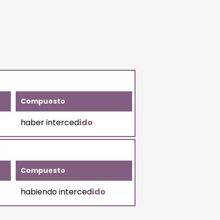
Compuesto
haber interced
ido
)
Compuesto
habiendo interced
ido