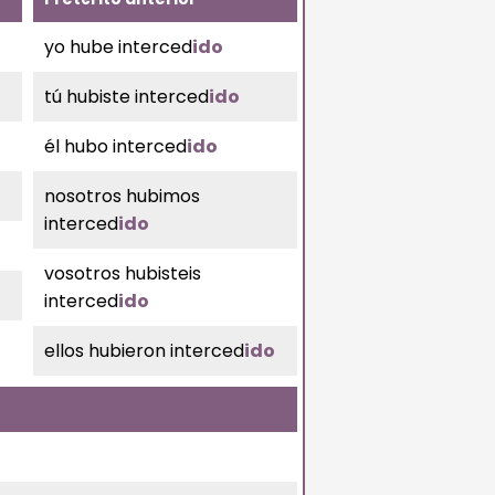
yo hube interced
ido
tú hubiste interced
ido
él hubo interced
ido
nosotros hubimos
interced
ido
vosotros hubisteis
interced
ido
ellos hubieron interced
ido