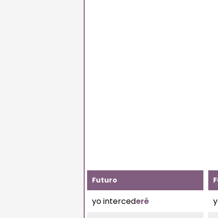
Futuro
F
yo interced
eré
y