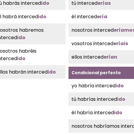
ú habrás interced
ido
tú interced
erías
l habrá interced
ido
él interced
ería
osotros habremos
nosotros interced
eríamo
nterced
ido
vosotros interced
eríais
osotros habréis
ellos interced
erían
nterced
ido
llos habrán interced
ido
Condicional perfecto
yo habría interced
ido
tú habrías interced
ido
él habría interced
ido
nosotros habríamos inter