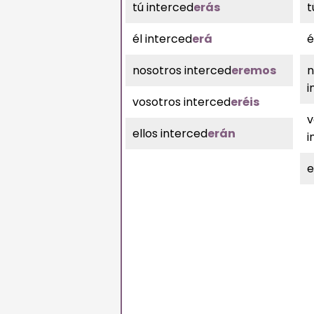
tú interced
erás
t
él interced
erá
é
nosotros interced
eremos
n
i
vosotros interced
eréis
v
ellos interced
erán
i
e