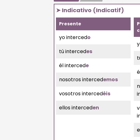
➤ Indicativo (Indicatif)
Presente
P
c
yo interced
o
y
tú interced
es
t
él interced
e
é
nosotros interced
emos
n
vosotros interced
éis
i
ellos interced
en
v
i
e