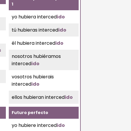
1
yo hubiera interced
ido
tú hubieras interced
ido
él hubiera interced
ido
s
nosotros hubiéramos
interced
ido
vosotros hubierais
interced
ido
ellos hubieran interced
ido
Futuro perfecto
yo hubiere interced
ido