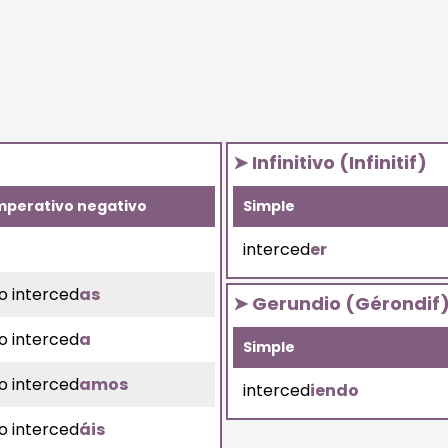
➤ Infinitivo (Infinitif)
mperativo negativo
Simple
interced
er
o interced
as
➤ Gerundio (Gérondif
o interced
a
Simple
o interced
amos
interced
iendo
o interced
áis