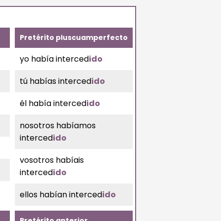
Pretérito pluscuamperfecto
yo había interced
ido
tú habías interced
ido
él había interced
ido
nosotros habíamos
interced
ido
vosotros habíais
interced
ido
ellos habían interced
ido
Pretérito anterior