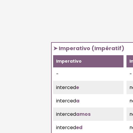
➤ Imperativo (Impératif)
Imperativo
I
-
-
interced
e
n
interced
a
n
interced
amos
n
interced
ed
n