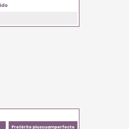
ido
Pretérito pluscuamperfecto