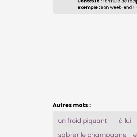
Contexte :
Formule de réc
exemple :
Bon week-end ! —
Autres mots :
un froid piquant
à lui
sabrer le champagne
e