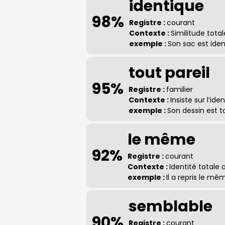
identique
98%
Registre :
courant
Contexte :
Similitude tota
exemple :
Son sac est iden
tout pareil
95%
Registre :
familier
Contexte :
Insiste sur l’id
exemple :
Son dessin est to
le même
92%
Registre :
courant
Contexte :
Identité totale
exemple :
Il a repris le mê
semblable
90%
Registre :
courant