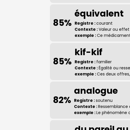
équivalent
85%
Registre :
courant
Contexte :
Valeur ou effe
exemple :
Ce médicament es
kif-kif
85%
Registre :
familier
Contexte :
Égalité ou res
exemple :
Ces deux offres, c
analogue
82%
Registre :
soutenu
Contexte :
Ressemblance d
exemple :
Le phénomène obs
du pareil a