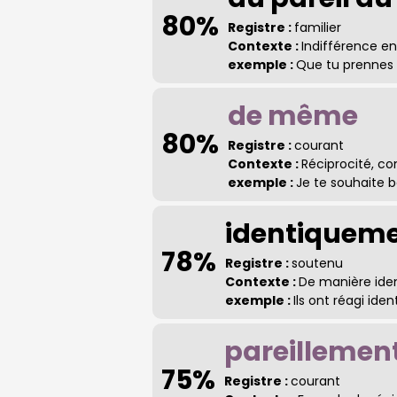
80%
Registre :
familier
Contexte :
Indifférence en
exemple :
Que tu prennes l
de même
80%
Registre :
courant
Contexte :
Réciprocité, co
exemple :
Je te souhaite
identiquem
78%
Registre :
soutenu
Contexte :
De manière ide
exemple :
Ils ont réagi id
pareillemen
75%
Registre :
courant