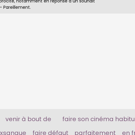
iprocité, notamment en réponse à un souhait
 Pareillement.
venir à bout de
faire son cinéma habitu
xsangue
faire défaut
parfaitement
en f