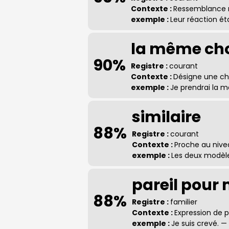
Contexte :
Ressemblance m
exemple :
Leur réaction ét
la même ch
90%
Registre :
courant
Contexte :
Désigne une ch
exemple :
Je prendrai la m
similaire
88%
Registre :
courant
Contexte :
Proche au nive
exemple :
Les deux modèles
pareil pour 
88%
Registre :
familier
Contexte :
Expression de
exemple :
Je suis crevé. —